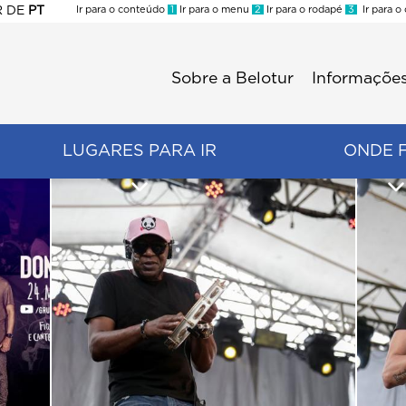
R
DE
PT
Ir para o conteúdo
1
Ir para o menu
2
Ir para o rodapé
3
Ir para o
ES
Sobre a Belotur
Informações
Menu
second
LUGARES PARA IR
ONDE 