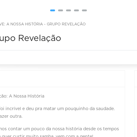
IVE: A NOSSA HISTÓRIA - GRUPO REVELAÇÃO
Grupo Revelação
̧ão: A Nossa História
 foi incrível e deu pra matar um pouquinho da saudade.
azer outra.
vamos contar um pouco da nossa história desde os tempos
̂ quer curtir muito samba, vem com a gente!