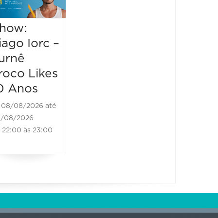
2026
how:
09/08/2026 até
Show:
iago Iorc –
09/08/2026
Pianis
14:00 às 20:00
urnê
Hande
roco Likes
Cecili
0 Anos
09/08/2
08/08/2026 até
09/08/20
/08/2026
16:30 às
22:00 às 23:00