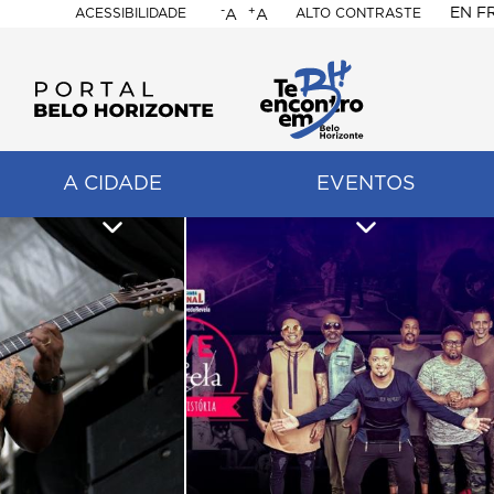
-
+
EN
F
ACESSIBILIDADE
ALTO CONTRASTE
A
A
PORTAL
BELO
HORIZONTE
A CIDADE
EVENTOS
ação
pal