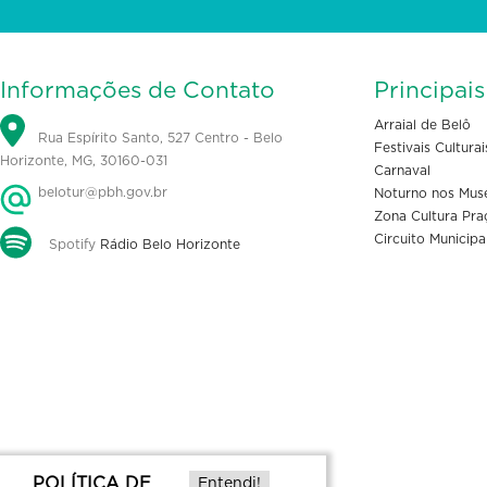
Informações de Contato
Principai
Arraial de Belô
Rua Espírito Santo, 527 Centro - Belo
Festivais Culturai
Horizonte, MG, 30160-031
Carnaval
belotur@pbh.gov.br
Noturno nos Mus
Zona Cultura Pra
Circuito Municipa
Spotify
Rádio Belo Horizonte
POLÍTICA DE
Entendi!