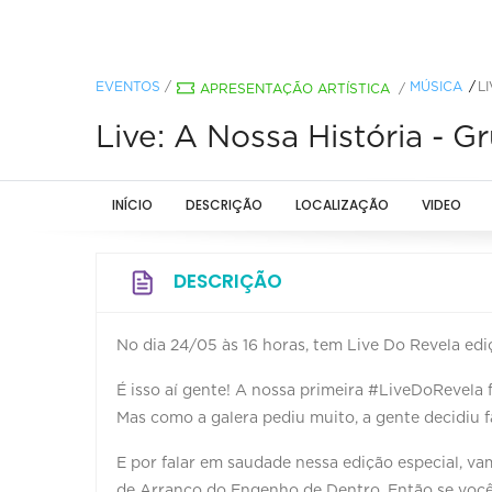
EVENTOS
/
MÚSICA
L
APRESENTAÇÃO ARTÍSTICA
/
Live: A Nossa História - 
INÍCIO
DESCRIÇÃO
LOCALIZAÇÃO
VIDEO
DESCRIÇÃO
No dia 24/05 às 16 horas, tem Live Do Revela edic
É isso aí gente! A nossa primeira #LiveDoRevela
Mas como a galera pediu muito, a gente decidiu f
E por falar em saudade nessa edição especial, 
de Arranco do Engenho de Dentro. Então se voce