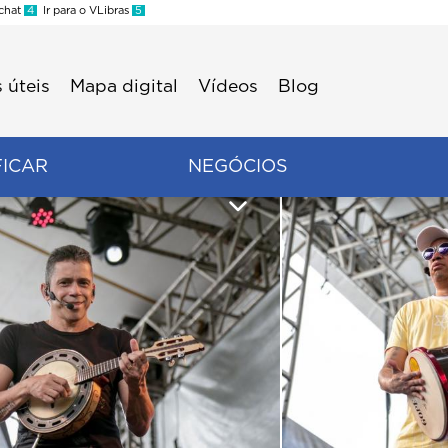
 chat
4
Ir para o VLibras
5
 úteis
Mapa digital
Vídeos
Blog
FICAR
NEGÓCIOS