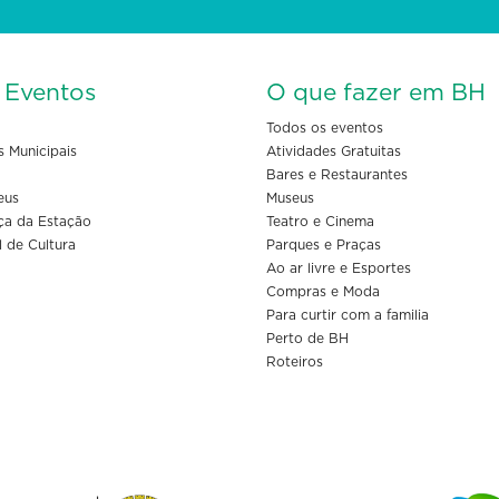
s Eventos
O que fazer em BH
Todos os eventos
s Municipais
Atividades Gratuitas
Bares e Restaurantes
eus
Museus
ça da Estação
Teatro e Cinema
l de Cultura
Parques e Praças
Ao ar livre e Esportes
Compras e Moda
Para curtir com a familia
Perto de BH
Roteiros