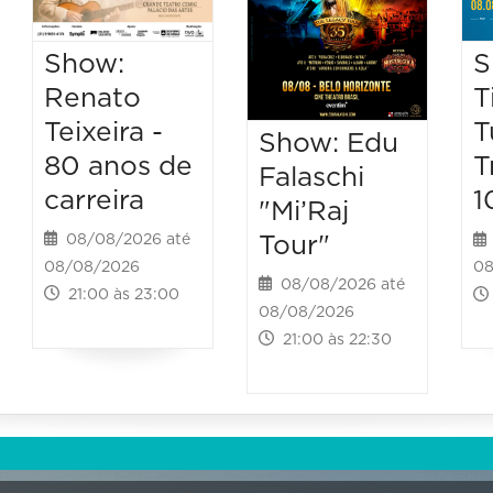
Show:
S
Renato
T
Teixeira -
T
Show: Edu
80 anos de
T
Falaschi
carreira
1
"Mi’Raj
Tour"
08/08/2026 até
08/08/2026
08
08/08/2026 até
21:00 às 23:00
08/08/2026
21:00 às 22:30