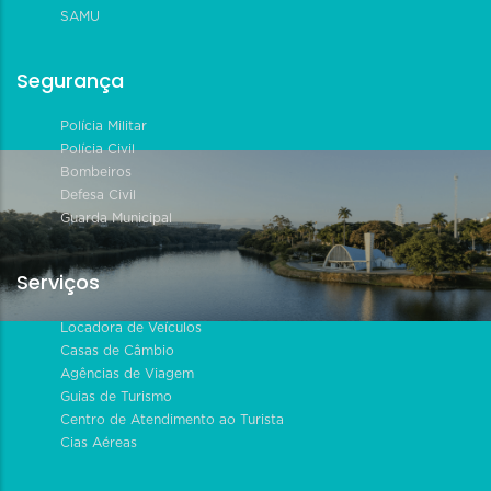
SAMU
Segurança
Polícia Militar
Polícia Civil
Bombeiros
Defesa Civil
Guarda Municipal
Serviços
Locadora de Veículos
Casas de Câmbio
Agências de Viagem
Guias de Turismo
Centro de Atendimento ao Turista
Cias Aéreas