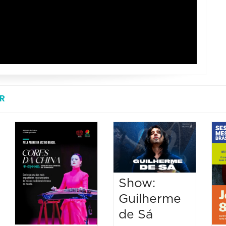
R
Show:
Guilherme
de Sá