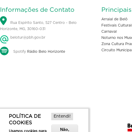
Informações de Contato
Principai
Arraial de Belô
Rua Espírito Santo, 527 Centro - Belo
Festivais Culturai
Horizonte, MG, 30160-031
Carnaval
belotur@pbh.gov.br
Noturno nos Mus
Zona Cultura Pra
Circuito Municipa
Spotify
Rádio Belo Horizonte
POLÍTICA DE
Entendi!
COOKIES
Não,
Usamos cookies para