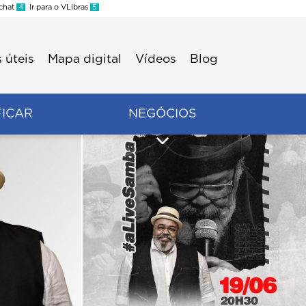
 chat
4
Ir para o VLibras
5
 úteis
Mapa digital
Vídeos
Blog
FICAR
NEGÓCIOS