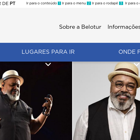
R
DE
PT
Ir para o conteúdo
1
Ir para o menu
2
Ir para o rodapé
3
Ir para o
ES
Sobre a Belotur
Informações
Menu
second
LUGARES PARA IR
ONDE 