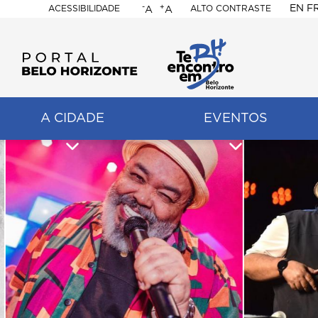
-
+
EN
F
ACESSIBILIDADE
ALTO CONTRASTE
A
A
PORTAL
BELO
HORIZONTE
A CIDADE
EVENTOS
ação
pal