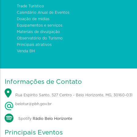
Trade Turístico
Calendário Anual de Eventos
Doação de mídias
Equipamentos e serviços
Materiais de divulgação
Observatório do Turismo
Principais atrativos
Venda BH
Informações de Contato
Rua Espírito Santo, 527 Centro - Belo Horizonte, MG, 30160-031
belotur@pbh.gov.br
Spotify
Rádio Belo Horizonte
Principais Eventos