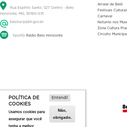
Arraial de Belô
Rua Espírito Santo, 527 Centro - Belo
Festivais Culturai
Horizonte, MG, 30160-031
Carnaval
belotur@pbh.gov.br
Noturno nos Mus
Zona Cultura Pra
Circuito Municipa
Spotify
Rádio Belo Horizonte
POLÍTICA DE
Entendi!
COOKIES
Não,
Usamos cookies para
obrigado.
assegurar que você
tenha a melhor