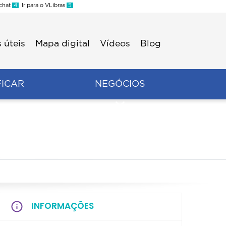
 chat
4
Ir para o VLibras
5
 úteis
Mapa digital
Vídeos
Blog
FICAR
NEGÓCIOS
INFORMAÇÕES