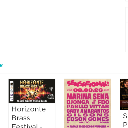
R
Horizonte
S
Brass
P
Festival -