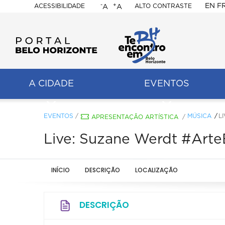
-
+
EN
F
ACESSIBILIDADE
ALTO CONTRASTE
A
A
PORTAL
BELO
HORIZONTE
A CIDADE
EVENTOS
ação
pal
EVENTOS
/
MÚSICA
L
APRESENTAÇÃO ARTÍSTICA
/
Live: Suzane Werdt #Ar
INÍCIO
DESCRIÇÃO
LOCALIZAÇÃO
DESCRIÇÃO