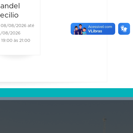
08/08/20
08/08/2026 até
andel
21:00 às
08/08/2026
ecilio
21:00 às 23:00
08/08/2026 até
/08/2026
19:00 às 21:00