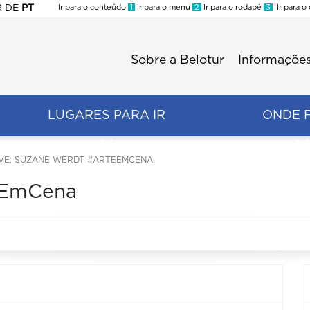
R
DE
PT
Ir para o conteúdo
1
Ir para o menu
2
Ir para o rodapé
3
Ir para o
ES
Sobre a Belotur
Informações
Menu
second
LUGARES PARA IR
ONDE 
IVE: SUZANE WERDT #ARTEEMCENA
teEmCena