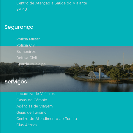
Centro de Atenção à Saúde do Viajante
SAMU
Segurança
Polícia Militar
Polícia Civil
Bombeiros
Defesa Civil
Guarda Municipal
Serviços
Locadora de Veículos
Casas de Câmbio
Agências de Viagem
Guias de Turismo
Centro de Atendimento ao Turista
Cias Aéreas