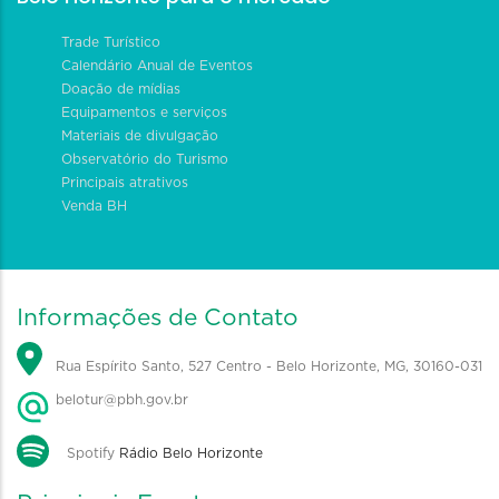
Trade Turístico
Calendário Anual de Eventos
Doação de mídias
Equipamentos e serviços
Materiais de divulgação
Observatório do Turismo
Principais atrativos
Venda BH
Informações de Contato
Rua Espírito Santo, 527 Centro - Belo Horizonte, MG, 30160-031
belotur@pbh.gov.br
Spotify
Rádio Belo Horizonte