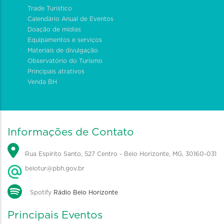
Trade Turístico
Calendário Anual de Eventos
Doação de mídias
Equipamentos e serviços
Materiais de divulgação
Observatório do Turismo
Principais atrativos
Venda BH
Informações de Contato
Rua Espírito Santo, 527 Centro - Belo Horizonte, MG, 30160-031
belotur@pbh.gov.br
Spotify
Rádio Belo Horizonte
Principais Eventos