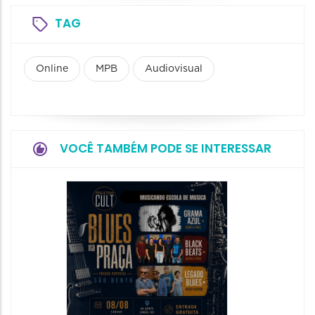
TAG
Online
MPB
Audiovisual
VOCÊ TAMBÉM PODE SE INTERESSAR
Horizo
Festiva
Bones 
Band
08/08/20
08/08/202