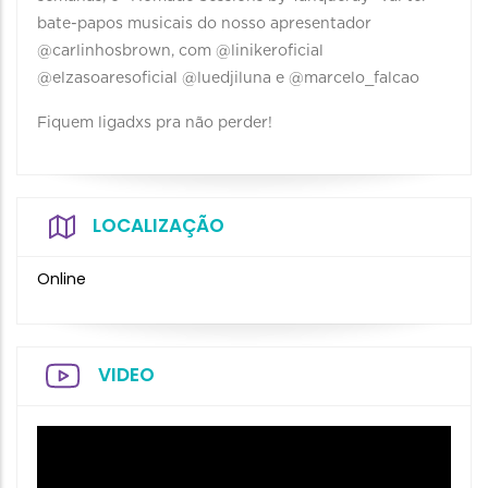
bate-papos musicais do nosso apresentador
@carlinhosbrown, com @linikeroficial
@elzasoaresoficial @luedjiluna e @marcelo_falcao
Fiquem ligadxs pra não perder!
LOCALIZAÇÃO
Online
VIDEO