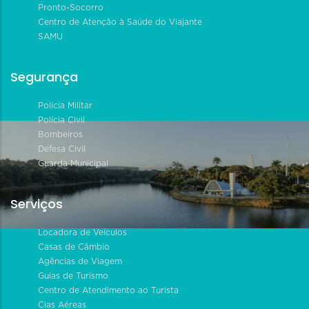
Pronto-Socorro
Centro de Atenção à Saúde do Viajante
SAMU
Segurança
Polícia Militar
Polícia Civil
Bombeiros
Defesa Civil
Guarda Municipal
Serviços
Locadora de Veículos
Casas de Câmbio
Agências de Viagem
Guias de Turismo
Centro de Atendimento ao Turista
Cias Aéreas