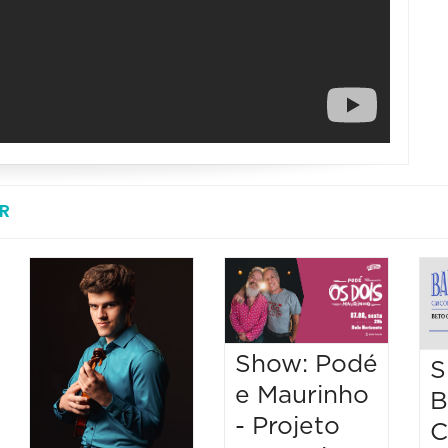
R
Show: Podé
S
e Maurinho
B
- Projeto
C