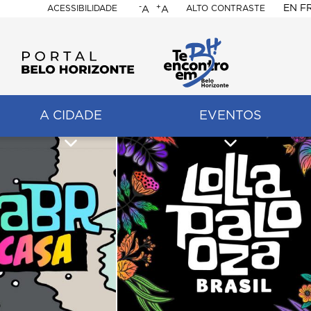
-
+
EN
F
ACESSIBILIDADE
ALTO CONTRASTE
A
A
PORTAL
BELO
HORIZONTE
A CIDADE
EVENTOS
ação
pal