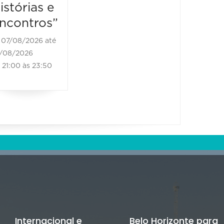
10:00 às 20:00
istórias e
08/08/2
ncontros”
08/08/20
11:00 às
07/08/2026 até
/08/2026
21:00 às 23:50
Internacional e
Belo Horizonte para