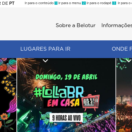
R
DE
PT
Ir para o conteúdo
1
Ir para o menu
2
Ir para o rodapé
3
Ir para o
ES
Sobre a Belotur
Informações
Menu
second
LUGARES PARA IR
ONDE 