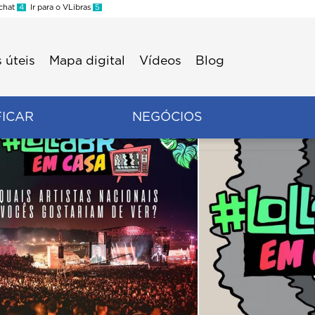
 chat
4
Ir para o VLibras
5
 úteis
Mapa digital
Vídeos
Blog
FICAR
NEGÓCIOS