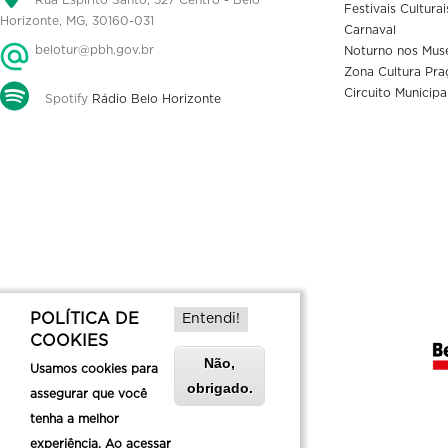
Rua Espírito Santo, 527 Centro - Belo
Festivais Culturai
Horizonte, MG, 30160-031
Carnaval
belotur@pbh.gov.br
Noturno nos Mus
Zona Cultura Pra
Circuito Municipa
Spotify
Rádio Belo Horizonte
POLÍTICA DE
Entendi!
COOKIES
Não,
Usamos cookies para
obrigado.
assegurar que você
tenha a melhor
experiência. Ao acessar