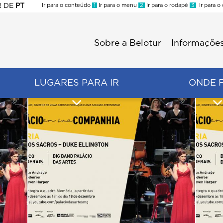
R
DE
PT
Ir para o conteúdo
1
Ir para o menu
2
Ir para o rodapé
3
Ir para o
ES
Sobre a Belotur
Informações
Menu
second
LUGARES PARA IR
ONDE 