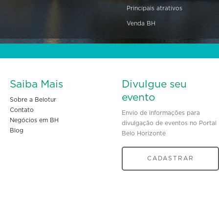
Principais atrativos
Venda BH
Saiba Mais
Divulgue seu
evento
Sobre a Belotur
Contato
Envio de informações para
Negócios em BH
divulgação de eventos no Portal
Blog
Belo Horizonte
CADASTRAR