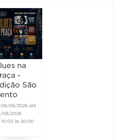
Horizonte
Festiv
Brass
Sensa
Festival -
2026
Black
08/08/2
Bones
08/08/20
13:00 à
Brass Band
lues na
raça -
08/08/2026 até
08/08/2026
dição São
11:00 às 18:00
ento
08/08/2026 até
/08/2026
10:00 às 20:00