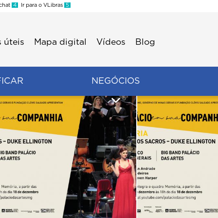
 chat
4
Ir para o VLibras
5
 úteis
Mapa digital
Vídeos
Blog
FICAR
NEGÓCIOS