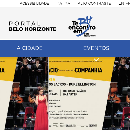
-
+
EN
F
ACESSIBILIDADE
ALTO CONTRASTE
A
A
PORTAL
BELO
HORIZONTE
A CIDADE
EVENTOS
ação
pal