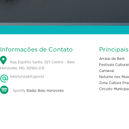
Informações de Contato
Principai
Arraial de Belô
Rua Espírito Santo, 527 Centro - Belo
Festivais Culturai
Horizonte, MG, 30160-031
Carnaval
belotur@pbh.gov.br
Noturno nos Mus
Zona Cultura Pra
Circuito Municipa
Spotify
Rádio Belo Horizonte