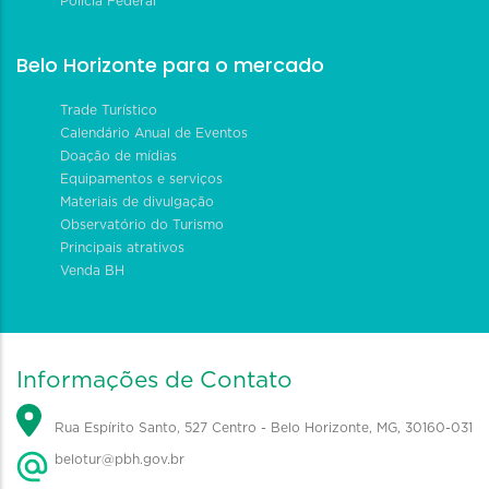
Polícia Federal
Belo Horizonte para o mercado
Trade Turístico
Calendário Anual de Eventos
Doação de mídias
Equipamentos e serviços
Materiais de divulgação
Observatório do Turismo
Principais atrativos
Venda BH
Informações de Contato
Rua Espírito Santo, 527 Centro - Belo Horizonte, MG, 30160-031
belotur@pbh.gov.br