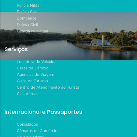
Polícia Militar
Polícia Civil
Bombeiros
Defesa Civil
Guarda Municipal
Serviços
Locadora de Veículos
Casas de Câmbio
Agências de Viagem
Guias de Turismo
Centro de Atendimento ao Turista
Cias Aéreas
Internacional e Passaportes
Consulados
Câmaras de Comércio