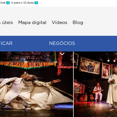
 chat
4
Ir para o VLibras
5
 úteis
Mapa digital
Vídeos
Blog
FICAR
NEGÓCIOS