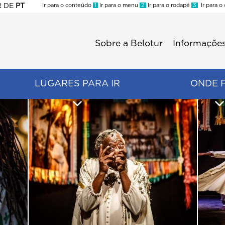
R
DE
PT
Ir para o conteúdo
1
Ir para o menu
2
Ir para o rodapé
3
Ir para o
ES
Sobre a Belotur
Informações
Menu
second
LUGARES PARA IR
ONDE 