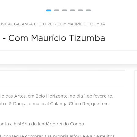
USICAL GALANGA CHICO REI - COM MAURÍCIO TIZUMBA
i - Com Maurício Tizumba
o das Artes, em Belo Horizonte, no dia 1 de fevereiro,
tro & Dança, o musical Galanga Chico Rei, que tem
nta a história do lendário rei do Congo –
l, consegue comprar sua própria alforria e a de muitos