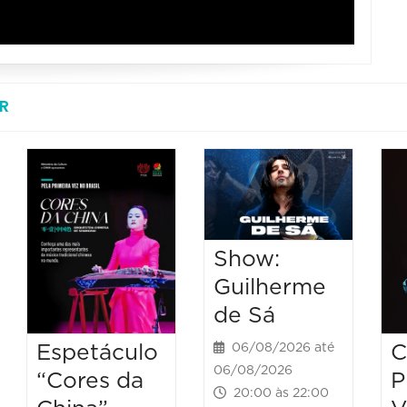
R
Show:
Guilherme
de Sá
Espetáculo
C
06/08/2026 até
06/08/2026
“Cores da
P
20:00 às 22:00