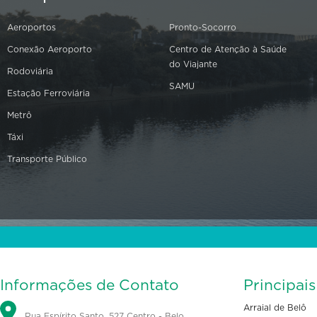
Aeroportos
Pronto-Socorro
Conexão Aeroporto
Centro de Atenção à Saúde
do Viajante
Rodoviária
SAMU
Estação Ferroviária
Metrô
Táxi
Transporte Público
Informações de Contato
Principai
Arraial de Belô
Rua Espírito Santo, 527 Centro - Belo