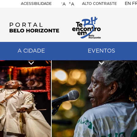
-
+
EN
F
ACESSIBILIDADE
ALTO CONTRASTE
A
A
PORTAL
BELO
HORIZONTE
A CIDADE
EVENTOS
ação
pal