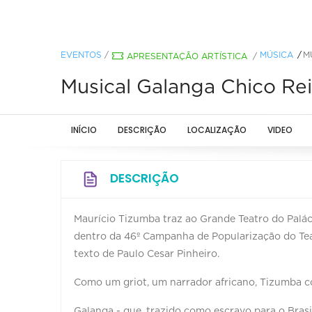
EVENTOS
/
MÚSICA
M
APRESENTAÇÃO ARTÍSTICA
/
Musical Galanga Chico Re
INÍCIO
DESCRIÇÃO
LOCALIZAÇÃO
VIDEO
DESCRIÇÃO
Maurício Tizumba traz ao Grande Teatro do Paláci
dentro da 46º Campanha de Popularização do Tea
texto de Paulo Cesar Pinheiro.
Como um griot, um narrador africano, Tizumba co
Galanga - que, trazido como escravo para o Brasi