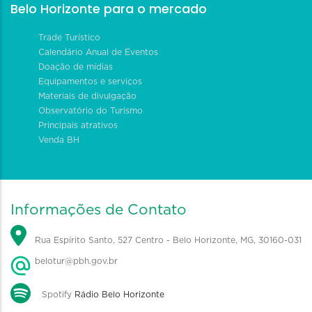
Belo Horizonte para o mercado
Trade Turístico
Calendário Anual de Eventos
Doação de mídias
Equipamentos e serviços
Materiais de divulgação
Observatório do Turismo
Principais atrativos
Venda BH
Informações de Contato
Rua Espírito Santo, 527 Centro - Belo Horizonte, MG, 30160-031
belotur@pbh.gov.br
Spotify
Rádio Belo Horizonte