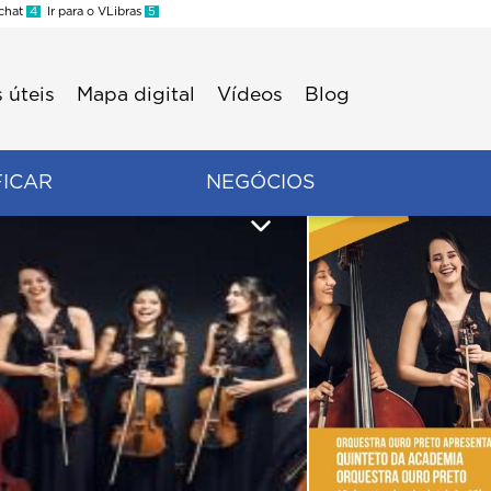
 chat
4
Ir para o VLibras
5
 úteis
Mapa digital
Vídeos
Blog
FICAR
NEGÓCIOS