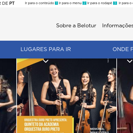
R
DE
PT
Ir para o conteúdo
1
Ir para o menu
2
Ir para o rodapé
3
Ir para o
ES
Sobre a Belotur
Informações
Menu
second
LUGARES PARA IR
ONDE 