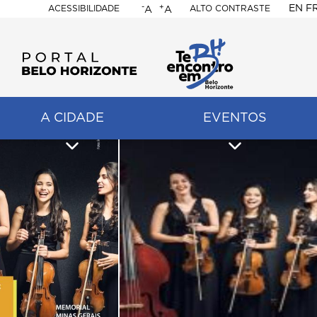
-
+
EN
F
ACESSIBILIDADE
ALTO CONTRASTE
A
A
PORTAL
BELO
HORIZONTE
A CIDADE
EVENTOS
ação
pal