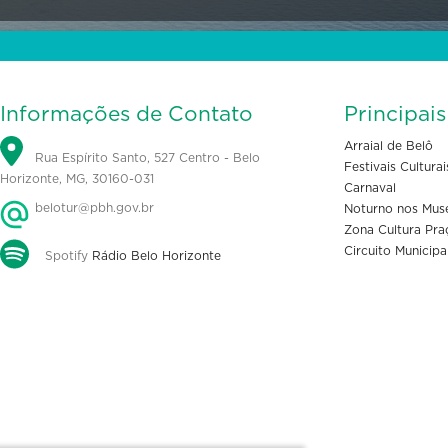
Informações de Contato
Principai
Arraial de Belô
Rua Espírito Santo, 527 Centro - Belo
Festivais Culturai
Horizonte, MG, 30160-031
Carnaval
belotur@pbh.gov.br
Noturno nos Mus
Zona Cultura Pra
Circuito Municipa
Spotify
Rádio Belo Horizonte