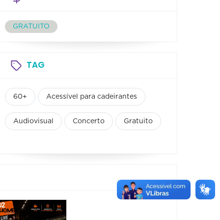
GRATUITO
TAG
60+
Acessível para cadeirantes
Audiovisual
Concerto
Gratuito
Concertos
Espetá