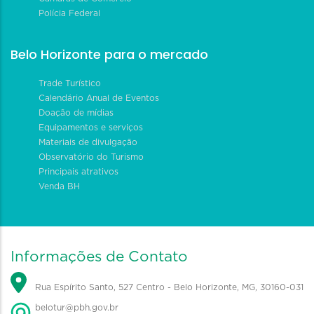
Polícia Federal
Belo Horizonte para o mercado
Trade Turístico
Calendário Anual de Eventos
Doação de mídias
Equipamentos e serviços
Materiais de divulgação
Observatório do Turismo
Principais atrativos
Venda BH
Informações de Contato
Rua Espírito Santo, 527 Centro - Belo Horizonte, MG, 30160-031
belotur@pbh.gov.br