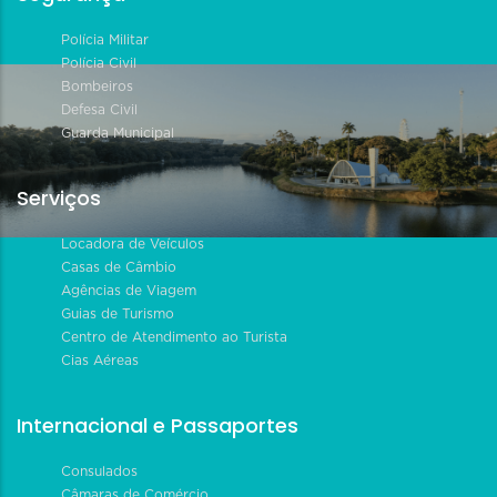
Polícia Militar
Polícia Civil
Bombeiros
Defesa Civil
Guarda Municipal
Serviços
Locadora de Veículos
Casas de Câmbio
Agências de Viagem
Guias de Turismo
Centro de Atendimento ao Turista
Cias Aéreas
Internacional e Passaportes
Consulados
Câmaras de Comércio