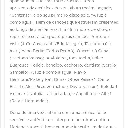
apanhado de sua trajetória artística. Serão
apresentadas músicas de seu álbum recém lançado,
“Cantante”, e do seu primeiro disco solo, "A luz é
como água", além de canções que estiveram presentes
ao longo de sua carreira. Em 45 minutos de show, o
repertório será composto pelas canções Ponto de
vista (João Cavalcanti /Edu Krieger); Tão fundo é o
mar (Irving Berlin/Carlos Rennó); Quero ir à Cuba
(Caetano Veloso); A violeira (Tom Jobim/Chico
Buarque); Polícia, bandido, cachorro, dentista (Sérgio
Sampaio); A luz é como a água (Flávio
Henrique/Makely Ka); Dunas (Rosa Passos); Canta
Brasil ( Alcir Pires Vermelho / David Nasser ); Soledad
y el mar ( Natalia Lafourcade ); e Capullito de Allelí
(Rafael Hernandez).
Dona de uma voz sublime com uma musicalidade
sensível e autêntica, a intérprete belo-horizontina
Mariana Nunes já tem seu nome inscrito em destaque