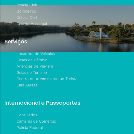
Polícia Civil
Bombeiros
Defesa Civil
Guarda Municipal
Serviços
Locadora de Veículos
Casas de Câmbio
Agências de Viagem
Guias de Turismo
Centro de Atendimento ao Turista
Cias Aéreas
Internacional e Passaportes
Consulados
Câmaras de Comércio
Polícia Federal