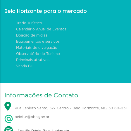
Belo Horizonte para o mercado
Trade Turístico
Calendário Anual de Eventos
Doação de mídias
Equipamentos e serviços
Materiais de divulgação
Observatório do Turismo
Principais atrativos
Venda BH
Informações de Contato
Rua Espírito Santo, 527 Centro - Belo Horizonte, MG, 30160-031
belotur@pbh.gov.br
Spotify
Rádio Belo Horizonte