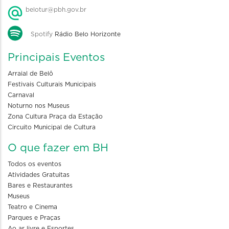
belotur@pbh.gov.br
Spotify
Rádio Belo Horizonte
Principais Eventos
Arraial de Belô
Festivais Culturais Municipais
Carnaval
Noturno nos Museus
Zona Cultura Praça da Estação
Circuito Municipal de Cultura
O que fazer em BH
Todos os eventos
Atividades Gratuitas
Bares e Restaurantes
Museus
Teatro e Cinema
Parques e Praças
Ao ar livre e Esportes