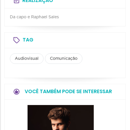
REALIZAÇÃO
Da capo e Raphael Sales
TAG
Audiovisual
Comunicação
VOCÊ TAMBÉM PODE SE INTERESSAR
Show: 
Maurin
Projet