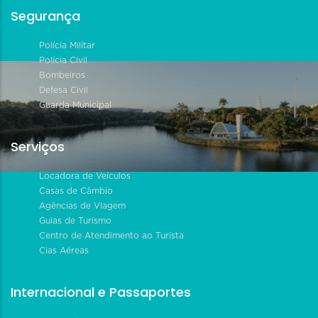
Segurança
Polícia Militar
Polícia Civil
Bombeiros
Defesa Civil
Guarda Municipal
Serviços
Locadora de Veículos
Casas de Câmbio
Agências de Viagem
Guias de Turismo
Centro de Atendimento ao Turista
Cias Aéreas
Internacional e Passaportes