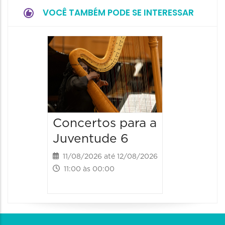
VOCÊ TAMBÉM PODE SE INTERESSAR
Espetá
Canta
12/08/20
12/08/2026
19:00 às 
Concertos para a
Juventude 6
11/08/2026 até 12/08/2026
11:00 às 00:00