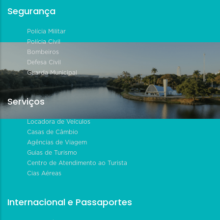
Segurança
Polícia Militar
Polícia Civil
Bombeiros
Defesa Civil
Guarda Municipal
Serviços
Locadora de Veículos
Casas de Câmbio
Agências de Viagem
Guias de Turismo
Centro de Atendimento ao Turista
Cias Aéreas
Internacional e Passaportes