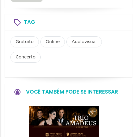
TAG
Gratuito
Online
Audiovisual
Concerto
VOCÊ TAMBÉM PODE SE INTERESSAR
Show: 
de Sá
06/08/20