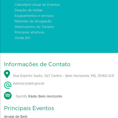
Calendário Anual de Eventos
Doação de mídias
Equipamentos e serviços
Materiais de divulgação
Observatório do Turismo
Principais atrativos
Venda BH
Informações de Contato
Rua Espírito Santo, 527 Centro - Belo Horizonte, MG, 30160-031
belotur@pbh.gov.br
Spotify
Rádio Belo Horizonte
Principais Eventos
Arraial de Belô