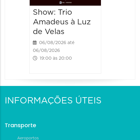
06/08/202
Show: Trio
20:00 às
Amadeus à Luz
de Velas
06/08/2026 até
06/08/2026
19:00 às 20:00
INFORMAÇÕES ÚTEIS
Transporte
Aeroportos