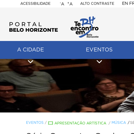
-
+
EN
F
ACESSIBILIDADE
ALTO CONTRASTE
A
A
PORTAL
BELO
HORIZONTE
A CIDADE
EVENTOS
ação
pal
EVENTOS
/
MÚSICA
S
APRESENTAÇÃO ARTÍSTICA
/