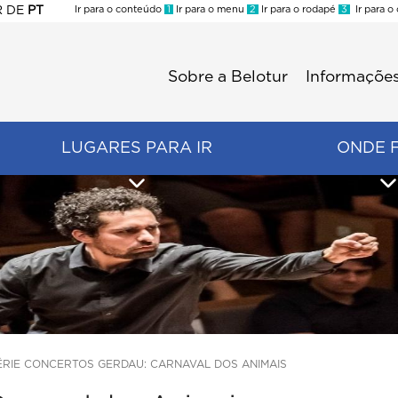
R
DE
PT
Ir para o conteúdo
1
Ir para o menu
2
Ir para o rodapé
3
Ir para o
ES
Sobre a Belotur
Informações
Menu
second
LUGARES PARA IR
ONDE 
ÉRIE CONCERTOS GERDAU: CARNAVAL DOS ANIMAIS