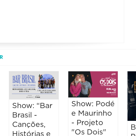
R
Show: Podé
Show: “Bar
e Maurinho
Brasil -
- Projeto
Canções,
B
"Os Dois"
Histórias e