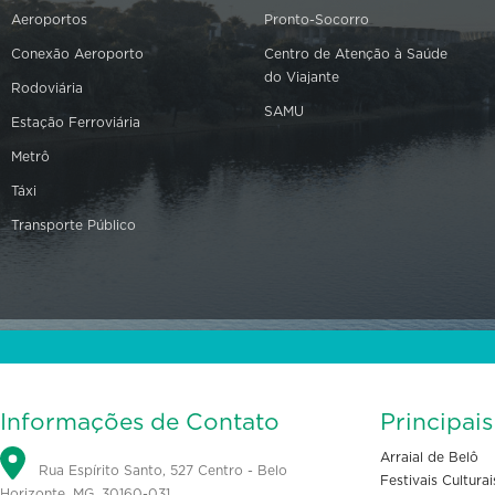
Aeroportos
Pronto-Socorro
Conexão Aeroporto
Centro de Atenção à Saúde
do Viajante
Rodoviária
SAMU
Estação Ferroviária
Metrô
Táxi
Transporte Público
Informações de Contato
Principai
Arraial de Belô
Rua Espírito Santo, 527 Centro - Belo
Festivais Culturai
Horizonte, MG, 30160-031