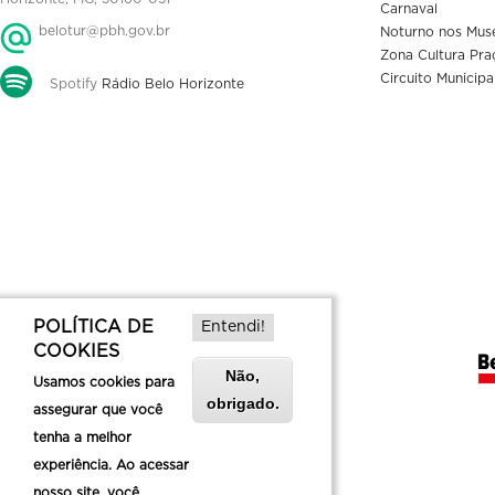
Carnaval
belotur@pbh.gov.br
Noturno nos Mus
Zona Cultura Pra
Circuito Municipa
Spotify
Rádio Belo Horizonte
POLÍTICA DE
Entendi!
COOKIES
Não,
Usamos cookies para
obrigado.
assegurar que você
tenha a melhor
experiência. Ao acessar
nosso site, você