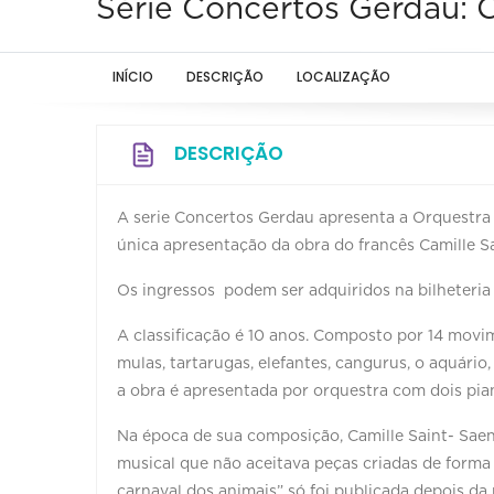
Série Concertos Gerdau: 
INÍCIO
DESCRIÇÃO
LOCALIZAÇÃO
DESCRIÇÃO
A serie Concertos Gerdau apresenta a Orquestra
única apresentação da obra do francês Camille Sai
Os ingressos podem ser adquiridos na bilheteria
A classificação é 10 anos. Composto por 14 movi
mulas, tartarugas, elefantes, cangurus, o aquário
a obra é apresentada por orquestra com dois pia
Na época de sua composição, Camille Saint- Saen
musical que não aceitava peças criadas de forma m
carnaval dos animais” só foi publicada depois da