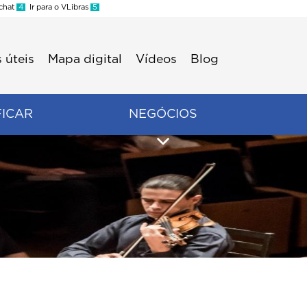
 chat
4
Ir para o VLibras
5
 úteis
Mapa digital
Vídeos
Blog
FICAR
NEGÓCIOS