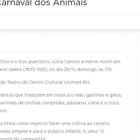
Carnaval dos Animais
 Ovo e o Duo pianístico Junia Canton e Heron Alvim em
nt-Saëns (1835-1921), no dia 20/11, domingo, às 17h.
 do Teatro do Centro Cultural Unimed-BH.
mentos que traduzem em música o leão, galinhas e galos,
, animais de orelhas compridas, pássaros, cisne e o cuco,
nos.
s tinha como objetivo fazer uma crítica ao cenário
ais simples e para o público infantil. A obra “O
 morte do compositor.