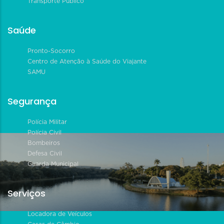
Transporte Público
Saúde
Pronto-Socorro
Centro de Atenção à Saúde do Viajante
SAMU
Segurança
Polícia Militar
Polícia Civil
Bombeiros
Defesa Civil
Guarda Municipal
Serviços
Locadora de Veículos