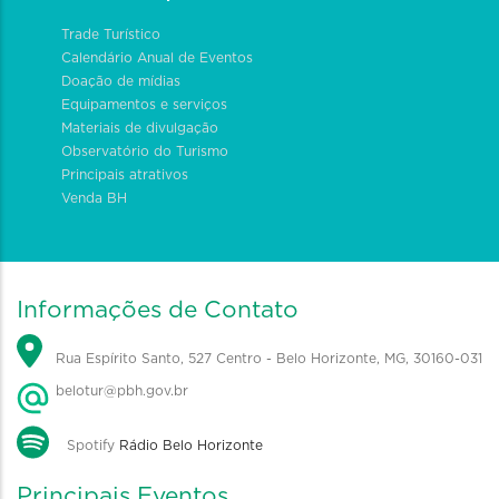
Trade Turístico
Calendário Anual de Eventos
Doação de mídias
Equipamentos e serviços
Materiais de divulgação
Observatório do Turismo
Principais atrativos
Venda BH
Informações de Contato
Rua Espírito Santo, 527 Centro - Belo Horizonte, MG, 30160-031
belotur@pbh.gov.br
Spotify
Rádio Belo Horizonte
Principais Eventos