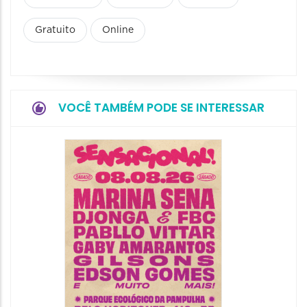
Gratuito
Online
VOCÊ TAMBÉM PODE SE INTERESSAR
Show: 
Handel
09/08/20
09/08/202
16:30 às 