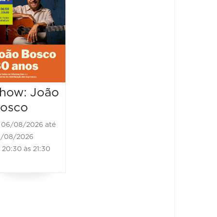
Bosco - 80
Presto
anos
Veloc
06/08/2026 até
06/08/2
06/08/2026
07/08/202
20:30 às 22:00
20:30 à
how: João
osco
06/08/2026 até
/08/2026
20:30 às 21:30