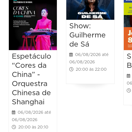
Show:
Guilherme
de Sá
Espetáculo
S
06/08/2026 até
06/08/2026
“Cores da
B
20:00 às 22:00
China” -
Orquestra
06
Chinesa de
Shanghai
06/08/2026 até
06/08/2026
20:00 às 20:10