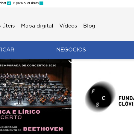
 chat
4
Ir para o VLibras
5
 úteis
Mapa digital
Vídeos
Blog
FICAR
NEGÓCIOS