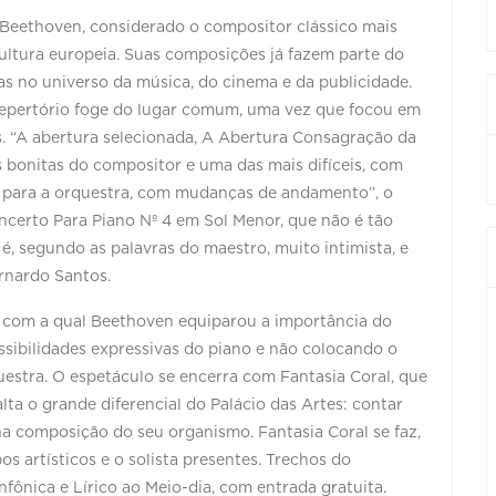
Beethoven, considerado o compositor clássico mais
ltura europeia. Suas composições já fazem parte do
s no universo da música, do cinema e da publicidade.
 repertório foge do lugar comum, uma vez que focou em
s. “A abertura selecionada, A Abertura Consagração da
 bonitas do compositor e uma das mais difíceis, com
s para a orquestra, com mudanças de andamento”, o
certo Para Piano Nº 4 em Sol Menor, que não é tão
, segundo as palavras do maestro, muito intimista, e
rnardo Santos.
a com a qual Beethoven equiparou a importância do
ssibilidades expressivas do piano e não colocando o
estra. O espetáculo se encerra com Fantasia Coral, que
alta o grande diferencial do Palácio das Artes: contar
a composição do seu organismo. Fantasia Coral se faz,
pos artísticos e o solista presentes. Trechos do
infônica e Lírico ao Meio-dia, com entrada gratuita.