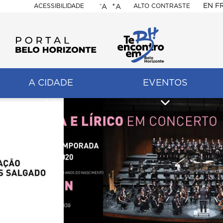
-
+
EN
F
ACESSIBILIDADE
ALTO CONTRASTE
A
A
PORTAL
BELO
HORIZONTE
A CIDADE
EVENTOS
ação
pal