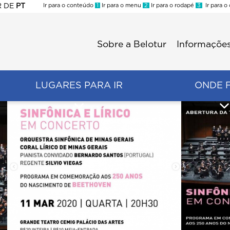
R
DE
PT
Ir para o conteúdo
1
Ir para o menu
2
Ir para o rodapé
3
Ir para o
ES
Sobre a Belotur
Informações
Menu
second
LUGARES PARA IR
ONDE 