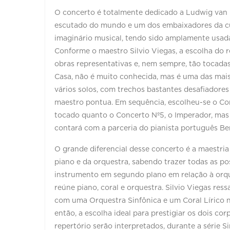
O concerto é totalmente dedicado a Ludwig van 
escutado do mundo e um dos embaixadores da cu
imaginário musical, tendo sido amplamente usada
Conforme o maestro Silvio Viegas, a escolha do
obras representativas e, nem sempre, tão tocada
Casa, não é muito conhecida, mas é uma das mais
vários solos, com trechos bastantes desafiadore
maestro pontua. Em sequência, escolheu-se o Con
tocado quanto o Concerto Nº5, o Imperador, mas é
contará com a parceria do pianista português Be
O grande diferencial desse concerto é a maestri
piano e da orquestra, sabendo trazer todas as po
instrumento em segundo plano em relação à orqu
reúne piano, coral e orquestra. Silvio Viegas ress
com uma Orquestra Sinfônica e um Coral Lírico n
então, a escolha ideal para prestigiar os dois cor
repertório serão interpretados, durante a série S