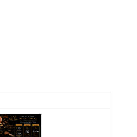
Show: Edu
Show:
Falaschi
Renat