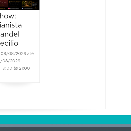
"Mi’Raj
Teixeir
Tour"
80 an
how:
carrei
08/08/2026 até
ianista
08/08/2026
08/08/2
andel
21:00 às 22:30
08/08/20
ecilio
21:00 às
08/08/2026 até
/08/2026
19:00 às 21:00