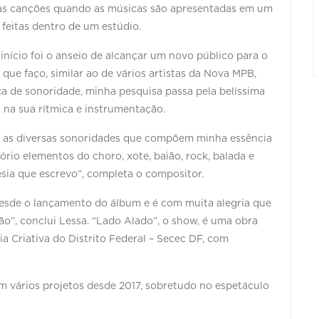
e as canções quando as músicas são apresentadas em um
 feitas dentro de um estúdio.
nício foi o anseio de alcançar um novo público para o
 que faço, similar ao de vários artistas da Nova MPB,
a de sonoridade, minha pesquisa passa pela belíssima
s na sua rítmica e instrumentação.
ro as diversas sonoridades que compõem minha essência
rio elementos do choro, xote, baião, rock, balada e
esia que escrevo”, completa o compositor.
desde o lançamento do álbum e é com muita alegria que
o”, conclui Lessa. “Lado Alado”, o show, é uma obra
a Criativa do Distrito Federal – Secec DF, com
em vários projetos desde 2017, sobretudo no espetáculo