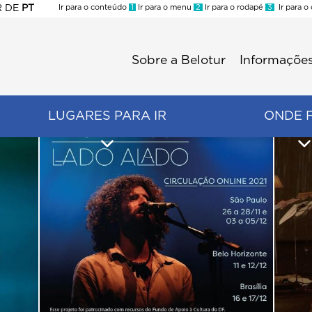
R
DE
PT
Ir para o conteúdo
1
Ir para o menu
2
Ir para o rodapé
3
Ir para o
ES
Sobre a Belotur
Informações
Menu
second
LUGARES PARA IR
ONDE 