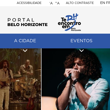
-
+
EN
F
ACESSIBILIDADE
ALTO CONTRASTE
A
A
PORTAL
BELO
HORIZONTE
A CIDADE
EVENTOS
ação
pal