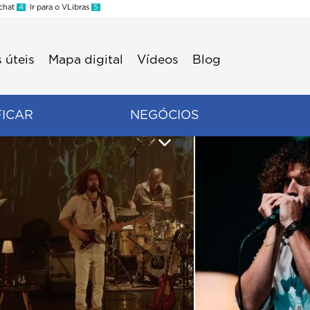
 chat
4
Ir para o VLibras
5
 úteis
Mapa digital
Vídeos
Blog
FICAR
NEGÓCIOS