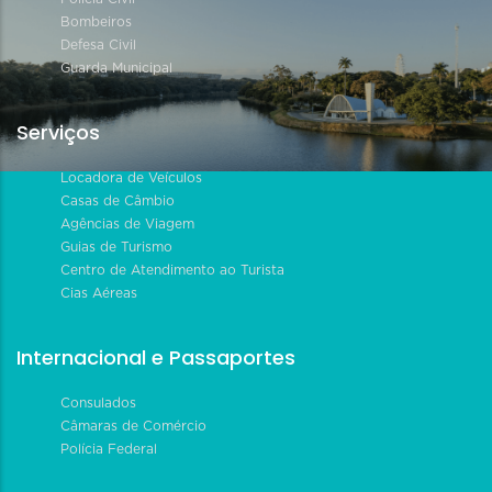
Bombeiros
Defesa Civil
Guarda Municipal
Serviços
Locadora de Veículos
Casas de Câmbio
Agências de Viagem
Guias de Turismo
Centro de Atendimento ao Turista
Cias Aéreas
Internacional e Passaportes
Consulados
Câmaras de Comércio
Polícia Federal