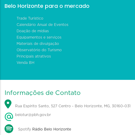
Belo Horizonte para o mercado
Trade Turístico
Calendário Anual de Eventos
Doação de mídias
Equipamentos e serviços
Materiais de divulgação
Observatório do Turismo
Principais atrativos
Venda BH
Informações de Contato
Rua Espírito Santo, 527 Centro - Belo Horizonte, MG, 30160-031
belotur@pbh.gov.br
Spotify
Rádio Belo Horizonte