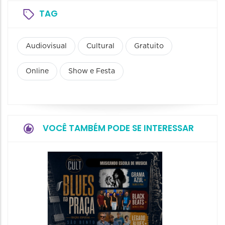
TAG
Audiovisual
Cultural
Gratuito
Online
Show e Festa
VOCÊ TAMBÉM PODE SE INTERESSAR
Horizo
Festiva
Bones 
Band