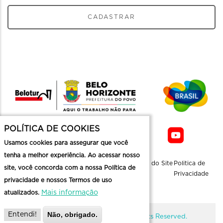
CADASTRAR
POLÍTICA DE COOKIES
Usamos cookies para assegurar que você
tenha a melhor experiência. Ao acessar nosso
Sobre a
Contato
Informaçoes
Mapa do Site
Politica de
site, você concorda com a nossa Política de
Belotur
Üteis
Privacidade
privacidade e nossos Termos de uso
Mais informação
atualizados.
Não, obrigado.
Entendi!
@ Copyright Belotur 2026. All Rights Reserved.