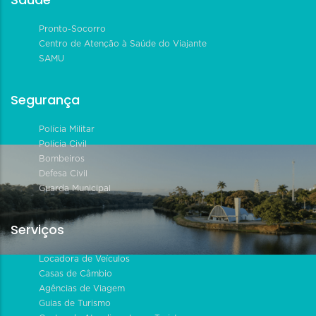
Pronto-Socorro
Centro de Atenção à Saúde do Viajante
SAMU
Segurança
Polícia Militar
Polícia Civil
Bombeiros
Defesa Civil
Guarda Municipal
Serviços
Locadora de Veículos
Casas de Câmbio
Agências de Viagem
Guias de Turismo