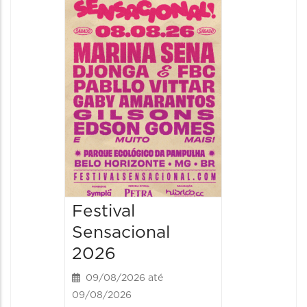
Show: 
Handel
09/08/20
09/08/202
16:30 às 
Festival
Sensacional
2026
09/08/2026 até
09/08/2026