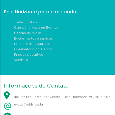
Belo Horizonte para o mercado
Trade Turístico
Calendário Anual de Eventos
Doação de mídias
Equipamentos e serviços
Materiais de divulgação
Observatório do Turismo
Principais atrativos
Venda BH
Informações de Contato
Rua Espírito Santo, 527 Centro - Belo Horizonte, MG, 30160-031
belotur@pbh.gov.br