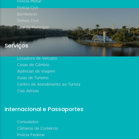
Polícia Militar
Polícia Civil
Bombeiros
Defesa Civil
Guarda Municipal
Serviços
Locadora de Veículos
Casas de Câmbio
Agências de Viagem
Guias de Turismo
Centro de Atendimento ao Turista
Cias Aéreas
Internacional e Passaportes
Consulados
Câmaras de Comércio
Polícia Federal