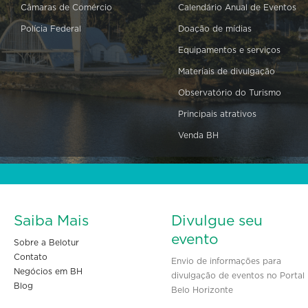
Câmaras de Comércio
Calendário Anual de Eventos
Polícia Federal
Doação de mídias
Equipamentos e serviços
Materiais de divulgação
Observatório do Turismo
Principais atrativos
Venda BH
Saiba Mais
Divulgue seu
evento
Sobre a Belotur
Contato
Envio de informações para
Negócios em BH
divulgação de eventos no Portal
Blog
Belo Horizonte