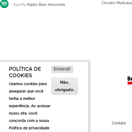
Circuito Municipa
Spotify
Rádio Belo Horizonte
POLÍTICA DE
Entendi!
COOKIES
Não,
Usamos cookies para
obrigado.
assegurar que você
tenha a melhor
experiência. Ao acessar
nosso site, você
concorda com a nossa
Sobre a Belotur
Contato
Política de privacidade