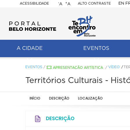
-
+
EN
F
ACESSIBILIDADE
ALTO CONTRASTE
A
A
PORTAL
BELO
HORIZONTE
A CIDADE
EVENTOS
ação
pal
EVENTOS
/
VÍDEO
TER
APRESENTAÇÃO ARTÍSTICA
/
Territórios Culturais - Hi
INÍCIO
DESCRIÇÃO
LOCALIZAÇÃO
DESCRIÇÃO