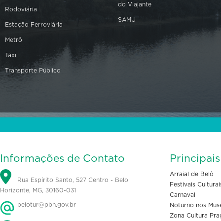
do Viajante
Rodoviária
SAMU
Estação Ferroviária
Metrô
Táxi
Transporte Público
Informações de Contato
Principai
Arraial de Belô
Rua Espírito Santo, 527 Centro - Belo
Festivais Culturai
Horizonte, MG, 30160-031
Carnaval
belotur@pbh.gov.br
Noturno nos Mus
Zona Cultura Pra