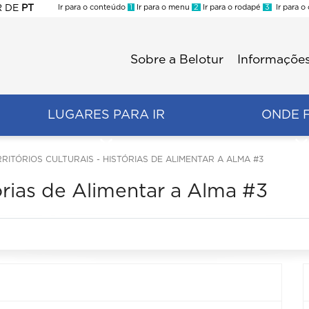
R
DE
PT
Ir para o conteúdo
1
Ir para o menu
2
Ir para o rodapé
3
Ir para o
ES
Sobre a Belotur
Informações
Menu
second
LUGARES PARA IR
ONDE 
RITÓRIOS CULTURAIS - HISTÓRIAS DE ALIMENTAR A ALMA #3
stórias de Alimentar a Alma #3