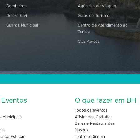
Bombeiros
Agências de Viagem
Defesa Civil
Guias de Turismo
Guarda Municipal
Centro de Atendimento ao
Turista
Cias Aéreas
s Eventos
O que fazer em BH
Todos os eventos
s Municipais
Atividades Gratuitas
Bares e Restaurantes
eus
Museus
ça da Estação
Teatro e Cinema