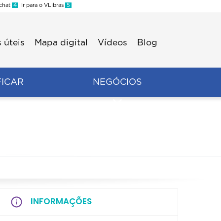
 chat
4
Ir para o VLibras
5
 úteis
Mapa digital
Vídeos
Blog
FICAR
NEGÓCIOS
INFORMAÇÕES