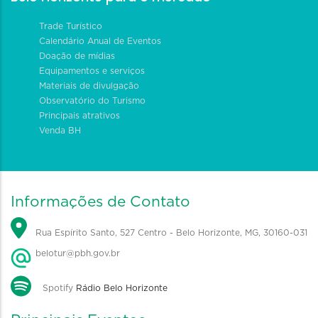
Trade Turístico
Calendário Anual de Eventos
Doação de mídias
Equipamentos e serviços
Materiais de divulgação
Observatório do Turismo
Principais atrativos
Venda BH
Informações de Contato
Rua Espírito Santo, 527 Centro - Belo Horizonte, MG, 30160-031
belotur@pbh.gov.br
Spotify
Rádio Belo Horizonte