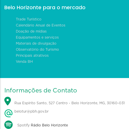
Belo Horizonte para o mercado
Trade Turístico
Calendário Anual de Eventos
Doação de mídias
Equipamentos e serviços
Materiais de divulgação
Observatório do Turismo
Principais atrativos
Venda BH
Informações de Contato
Rua Espírito Santo, 527 Centro - Belo Horizonte, MG, 30160-031
belotur@pbh.gov.br
Spotify
Rádio Belo Horizonte