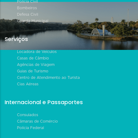
Polícia Civil
Bombeiros
Defesa Civil
Guarda Municipal
Serviços
Locadora de Veículos
Casas de Câmbio
Agências de Viagem
Guias de Turismo
Centro de Atendimento ao Turista
Cias Aéreas
Internacional e Passaportes
Consulados
Câmaras de Comércio
Polícia Federal