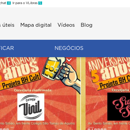
 chat
4
Ir para o VLibras
5
 úteis
Mapa digital
Vídeos
Blog
FICAR
NEGÓCIOS