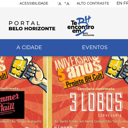
-
+
EN
F
ACESSIBILIDADE
ALTO CONTRASTE
A
A
PORTAL
BELO
HORIZONTE
A CIDADE
EVENTOS
ação
pal