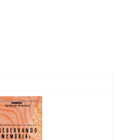
Feira
Encantaria
&
Piquenique