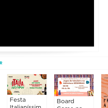
R
Festa
Board
Italianíssim