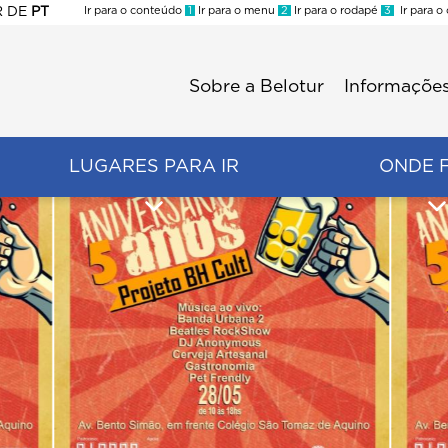
R
DE
PT
Ir para o conteúdo
1
Ir para o menu
2
Ir para o rodapé
3
Ir para o
ES
Sobre a Belotur
Informações
Menu
second
LUGARES PARA IR
ONDE 