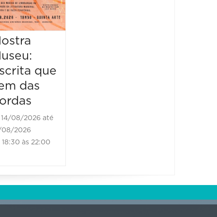
Literário
16/08/2026 até
16/08/2026
ostra
Mostr
09:00 às 17:00
useu:
Museu
scrita que
Escrit
em das
vem d
ordas
borda
14/08/2026 até
21/08/2
/08/2026
21/08/202
18:30 às 22:00
18:30 às