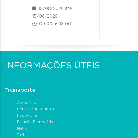
15/08/2026 até
16/08/20
15/08/2026
16/08/2026
09:00 às 18:00
09:00 às
INFORMAÇÕES ÚTEIS
Transporte
Aeroportos
Conexão Aeroporto
Rodoviária
Estação Ferroviária
Metrô
Táxi