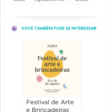
Infantil
Ingressos on-line
Turismo
VOCÊ TAMBÉM PODE SE INTERESSAR
Festival de Arte
Festiv
e Brincadeiras
e Brin