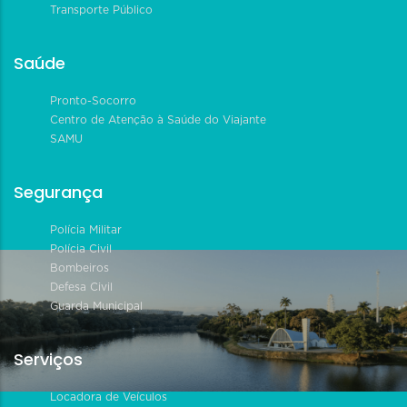
Transporte Público
Saúde
Pronto-Socorro
Centro de Atenção à Saúde do Viajante
SAMU
Segurança
Polícia Militar
Polícia Civil
Bombeiros
Defesa Civil
Guarda Municipal
Serviços
Locadora de Veículos