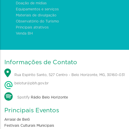
Doação de mídias
Equipamentos e serviços
Materiais de divulgação
Observatório do Turismo
Principais atrativos
Venda BH
Informações de Contato
Rua Espírito Santo, 527 Centro - Belo Horizonte, MG, 30160-031
belotur@pbh.gov.br
Spotify
Rádio Belo Horizonte
Principais Eventos
Arraial de Belô
Festivais Culturais Municipais