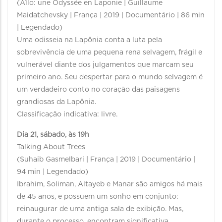
(Aïlo: une Odyssée en Laponie | Guillaume
Maidatchevsky | França | 2019 | Documentário | 86 min
| Legendado)
Uma odisseia na Lapônia conta a luta pela
sobrevivência de uma pequena rena selvagem, frágil e
vulnerável diante dos julgamentos que marcam seu
primeiro ano. Seu despertar para o mundo selvagem é
um verdadeiro conto no coração das paisagens
grandiosas da Lapônia.
Classificação indicativa: livre.
Dia 21, sábado, às 19h
Talking About Trees
(Suhaib Gasmelbari | França | 2019 | Documentário |
94 min | Legendado)
Ibrahim, Soliman, Altayeb e Manar são amigos há mais
de 45 anos, e possuem um sonho em conjunto:
reinaugurar de uma antiga sala de exibição. Mas,
durante o processo, encontram significativa