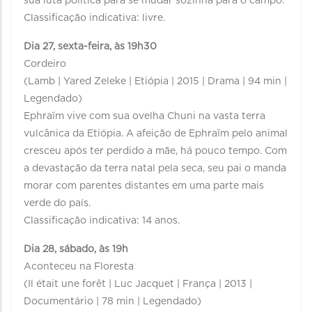
sua luta política para se mudar sozinha para o campo.
Classificação indicativa: livre.
Dia 27, sexta-feira, às 19h30
Cordeiro
(Lamb | Yared Zeleke | Etiópia | 2015 | Drama | 94 min |
Legendado)
Ephraïm vive com sua ovelha Chuni na vasta terra
vulcânica da Etiópia. A afeição de Ephraïm pelo animal
cresceu após ter perdido a mãe, há pouco tempo. Com
a devastação da terra natal pela seca, seu pai o manda
morar com parentes distantes em uma parte mais
verde do país.
Classificação indicativa: 14 anos.
Dia 28, sábado, às 19h
Aconteceu na Floresta
(Il était une forêt | Luc Jacquet | França | 2013 |
Documentário | 78 min | Legendado)