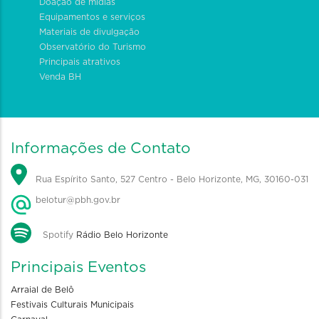
Doação de mídias
Equipamentos e serviços
Materiais de divulgação
Observatório do Turismo
Principais atrativos
Venda BH
Informações de Contato
Rua Espírito Santo, 527 Centro - Belo Horizonte, MG, 30160-031
belotur@pbh.gov.br
Spotify
Rádio Belo Horizonte
Principais Eventos
Arraial de Belô
Festivais Culturais Municipais