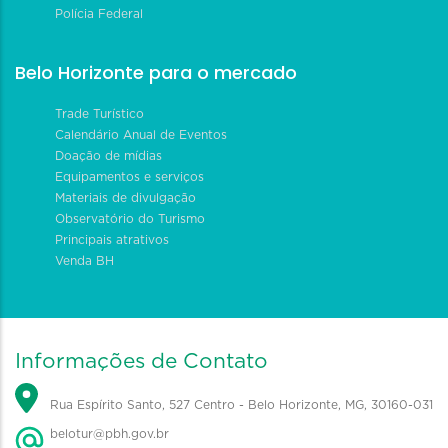
Polícia Federal
Belo Horizonte para o mercado
Trade Turístico
Calendário Anual de Eventos
Doação de mídias
Equipamentos e serviços
Materiais de divulgação
Observatório do Turismo
Principais atrativos
Venda BH
Informações de Contato
Rua Espírito Santo, 527 Centro - Belo Horizonte, MG, 30160-031
belotur@pbh.gov.br