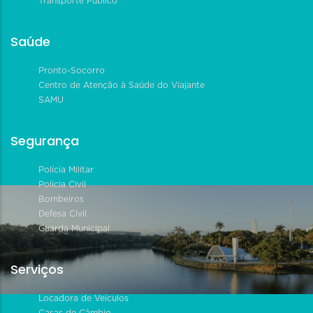
Transporte Público
Saúde
Pronto-Socorro
Centro de Atenção à Saúde do Viajante
SAMU
Segurança
Polícia Militar
Polícia Civil
Bombeiros
Defesa Civil
Guarda Municipal
Serviços
Locadora de Veículos