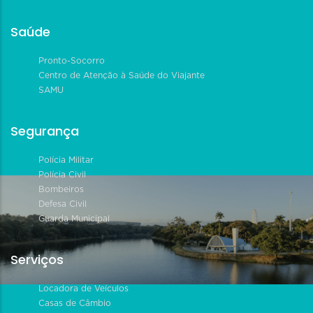
Saúde
Pronto-Socorro
Centro de Atenção à Saúde do Viajante
SAMU
Segurança
Polícia Militar
Polícia Civil
Bombeiros
Defesa Civil
Guarda Municipal
Serviços
Locadora de Veículos
Casas de Câmbio