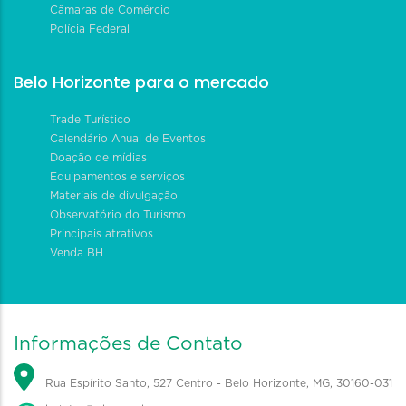
Câmaras de Comércio
Polícia Federal
Belo Horizonte para o mercado
Trade Turístico
Calendário Anual de Eventos
Doação de mídias
Equipamentos e serviços
Materiais de divulgação
Observatório do Turismo
Principais atrativos
Venda BH
Informações de Contato
Rua Espírito Santo, 527 Centro - Belo Horizonte, MG, 30160-031