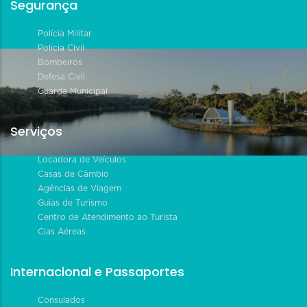
Segurança
Polícia Militar
Polícia Civil
Bombeiros
Defesa Civil
Guarda Municipal
Serviços
Locadora de Veículos
Casas de Câmbio
Agências de Viagem
Guias de Turismo
Centro de Atendimento ao Turista
Cias Aéreas
Internacional e Passaportes
Consulados