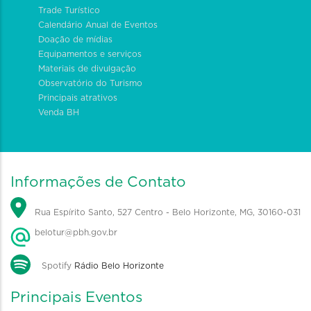
Trade Turístico
Calendário Anual de Eventos
Doação de mídias
Equipamentos e serviços
Materiais de divulgação
Observatório do Turismo
Principais atrativos
Venda BH
Informações de Contato
Rua Espírito Santo, 527 Centro - Belo Horizonte, MG, 30160-031
belotur@pbh.gov.br
Spotify
Rádio Belo Horizonte
Principais Eventos