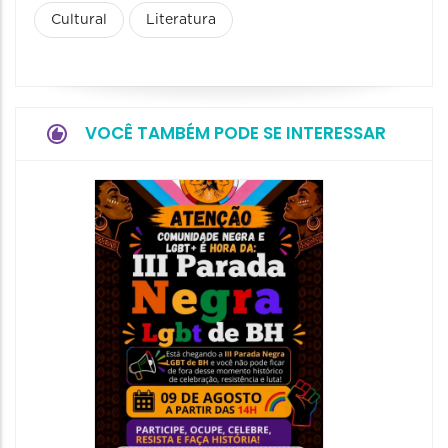
Cultural
Literatura
VOCÊ TAMBÉM PODE SE INTERESSAR
4oº En
Gay N
Belo H
08/11/202
16:00 às