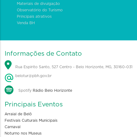
Materiais de divulgação
Observatório do Turismo
Principais atrativos
Venda BH
Informações de Contato
Rua Espírito Santo, 527 Centro - Belo Horizonte, MG, 30160-031
belotur@pbh.gov.br
Spotify
Rádio Belo Horizonte
Principais Eventos
Arraial de Belô
Festivais Culturais Municipais
Carnaval
Noturno nos Museus