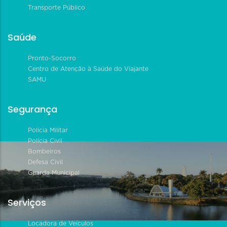
Transporte Público
Saúde
Pronto-Socorro
Centro de Atenção à Saúde do Viajante
SAMU
Segurança
Polícia Militar
Polícia Civil
Bombeiros
Defesa Civil
Guarda Municipal
Serviços
Locadora de Veículos