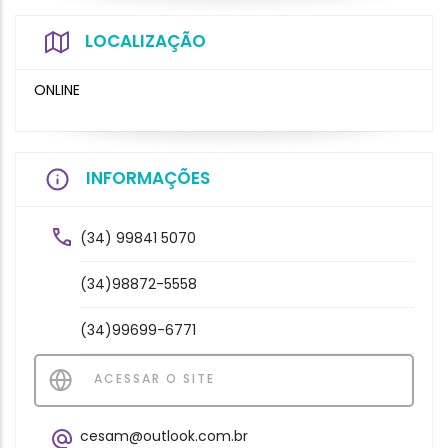
LOCALIZAÇÃO
ONLINE
INFORMAÇÕES
(34) 99841 5070
(34)98872-5558
(34)99699-6771
ACESSAR O SITE
cesam@outlook.com.br