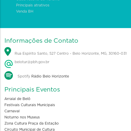
Principais atrativos
Venda BH
Informações de Contato
Rua Espírito Santo, 527 Centro - Belo Horizonte, MG, 30160-031
belotur@pbh.gov.br
Spotify
Rádio Belo Horizonte
Principais Eventos
Arraial de Belô
Festivais Culturais Municipais
Carnaval
Noturno nos Museus
Zona Cultura Praça da Estação
Circuito Municipal de Cultura