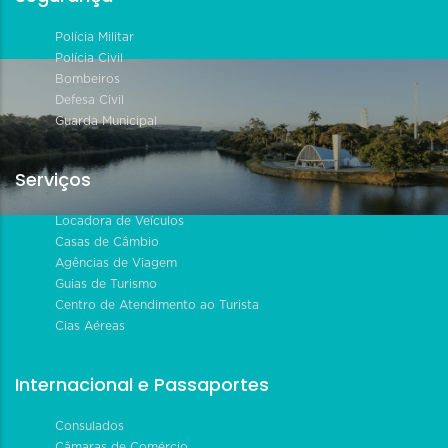
Polícia Militar
Polícia Civil
Bombeiros
Defesa Civil
Guarda Municipal
Serviços
Locadora de Veículos
Casas de Câmbio
Agências de Viagem
Guias de Turismo
Centro de Atendimento ao Turista
Cias Aéreas
Internacional e Passaportes
Consulados
Câmaras de Comércio