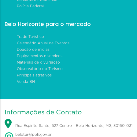
Polícia Federal
Belo Horizonte para o mercado
Trade Turístico
Calendário Anual de Eventos
Doação de mídias
Equipamentos e serviços
Materiais de divulgação
Observatório do Turismo
Principais atrativos
Venda BH
Informações de Contato
Rua Espírito Santo, 527 Centro - Belo Horizonte, MG, 30160-031
belotur@pbh.gov.br