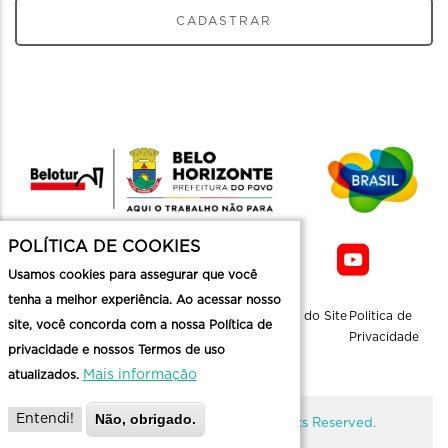
CADASTRAR
POLÍTICA DE COOKIES
Usamos cookies para assegurar que você
tenha a melhor experiência. Ao acessar nosso
Sobre a
Contato
Informaçoes
Mapa do Site
Politica de
site, você concorda com a nossa Política de
Belotur
Üteis
Privacidade
privacidade e nossos Termos de uso
Mais informação
atualizados.
Não, obrigado.
Entendi!
@ Copyright Belotur 2026. All Rights Reserved.