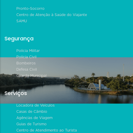
Pronto-Socorro
Centro de Atenção à Saúde do Viajante
SAMU
Segurança
Polícia Militar
Polícia Civil
Bombeiros
Defesa Civil
Guarda Municipal
Serviços
Locadora de Veículos
Casas de Câmbio
Agências de Viagem
Guias de Turismo
Centro de Atendimento ao Turista