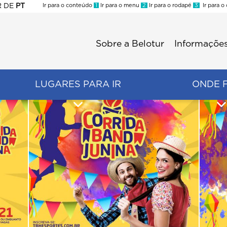
R
DE
PT
Ir para o conteúdo
1
Ir para o menu
2
Ir para o rodapé
3
Ir para o
ES
Sobre a Belotur
Informações
Menu
second
LUGARES PARA IR
ONDE 