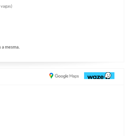
 vagas)
ós a mesma.