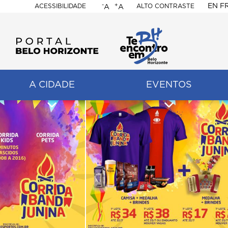
-
+
EN
F
ACESSIBILIDADE
ALTO CONTRASTE
A
A
PORTAL
BELO
HORIZONTE
A CIDADE
EVENTOS
ação
pal