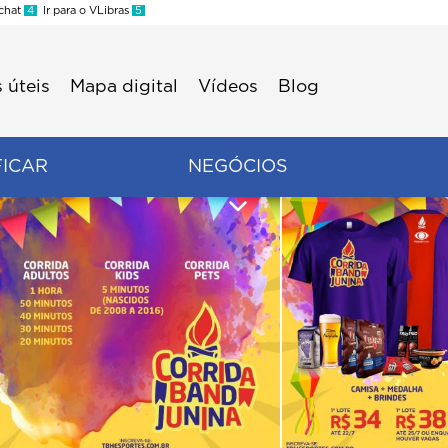
 chat
4
Ir para o VLibras
5
 úteis
Mapa digital
Vídeos
Blog
FICAR
NEGÓCIOS