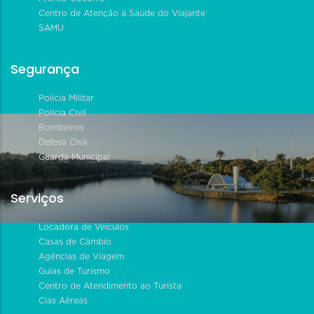
Centro de Atenção à Saúde do Viajante
SAMU
Segurança
Polícia Militar
Polícia Civil
Bombeiros
Defesa Civil
Guarda Municipal
Serviços
Locadora de Veículos
Casas de Câmbio
Agências de Viagem
Guias de Turismo
Centro de Atendimento ao Turista
Cias Aéreas