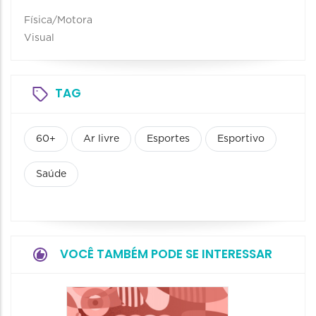
Física/Motora
Visual
TAG
60+
Ar livre
Esportes
Esportivo
Saúde
VOCÊ TAMBÉM PODE SE INTERESSAR
Camin