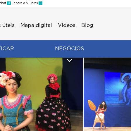
 chat
4
Ir para o VLibras
5
 úteis
Mapa digital
Vídeos
Blog
FICAR
NEGÓCIOS