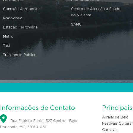
Conexão Aeroporto
Centro de Atenção à Saúde
do Viajante
Rodoviária
SAMU
Estação Ferroviária
Metrô
Táxi
Transporte Público
Informações de Contato
Principai
Arraial de Belô
Rua Espírito Santo, 527 Centro - Belo
Festivais Culturai
Horizonte, MG, 30160-031
Carnaval