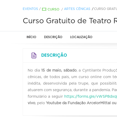
EVENTOS
/
ARTES CÊNICAS
CURSO GRATU
CURSO
/
Curso Gratuito de Teatro 
INÍCIO
DESCRIÇÃO
LOCALIZAÇÃO
DESCRIÇÃO
No dia
15 de maio, sábado
, a Cyntilante Produç
cênicas, de todos país, um curso online com té
inédita, desenvolvida pela trupe, que possibili
atuarem com segurança, durante a pandemia. Par
formulário a seguir
https://forms.gle/
vWSP8dxq
vivo
, pelo
Youtube da Fundação ArcelorMittal ou