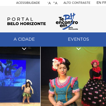
-
+
EN
F
ACESSIBILIDADE
ALTO CONTRASTE
A
A
PORTAL
BELO
HORIZONTE
A CIDADE
EVENTOS
ação
pal