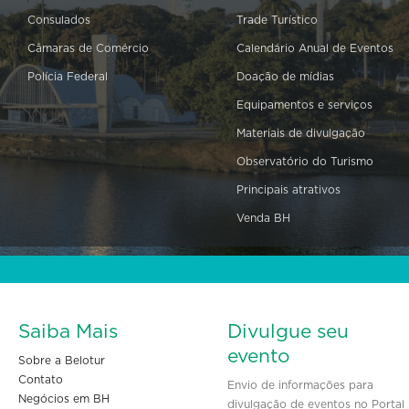
Consulados
Trade Turístico
Câmaras de Comércio
Calendário Anual de Eventos
Polícia Federal
Doação de mídias
Equipamentos e serviços
Materiais de divulgação
Observatório do Turismo
Principais atrativos
Venda BH
Saiba Mais
Divulgue seu
evento
Sobre a Belotur
Contato
Envio de informações para
Negócios em BH
divulgação de eventos no Portal