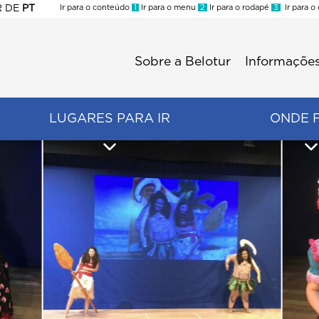
R
DE
PT
Ir para o conteúdo
1
Ir para o menu
2
Ir para o rodapé
3
Ir para o
ES
Sobre a Belotur
Informações
Menu
second
LUGARES PARA IR
ONDE 