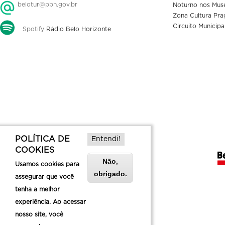
belotur@pbh.gov.br
Noturno nos Mus
Zona Cultura Pra
Circuito Municipa
Spotify
Rádio Belo Horizonte
POLÍTICA DE
Entendi!
COOKIES
Não,
Usamos cookies para
obrigado.
assegurar que você
tenha a melhor
experiência. Ao acessar
nosso site, você