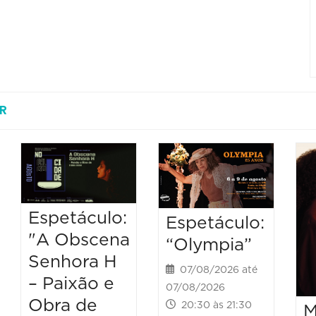
R
Espetáculo:
Espetáculo:
"A Obscena
“Olympia”
Senhora H
07/08/2026 até
– Paixão e
07/08/2026
Obra de
20:30 às 21:30
M