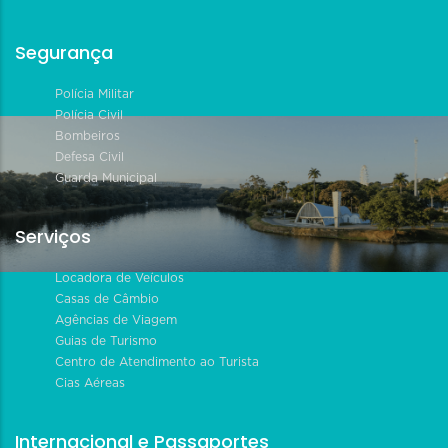
Segurança
Polícia Militar
Polícia Civil
Bombeiros
Defesa Civil
Guarda Municipal
Serviços
Locadora de Veículos
Casas de Câmbio
Agências de Viagem
Guias de Turismo
Centro de Atendimento ao Turista
Cias Aéreas
Internacional e Passaportes