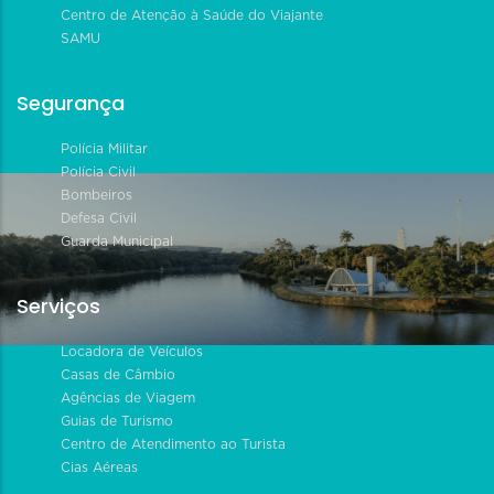
Centro de Atenção à Saúde do Viajante
SAMU
Segurança
Polícia Militar
Polícia Civil
Bombeiros
Defesa Civil
Guarda Municipal
Serviços
Locadora de Veículos
Casas de Câmbio
Agências de Viagem
Guias de Turismo
Centro de Atendimento ao Turista
Cias Aéreas