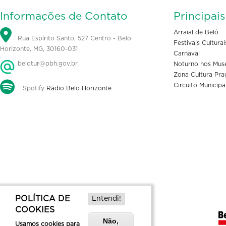
Informações de Contato
Principai
Arraial de Belô
Rua Espírito Santo, 527 Centro - Belo
Festivais Culturai
Horizonte, MG, 30160-031
Carnaval
belotur@pbh.gov.br
Noturno nos Mus
Zona Cultura Pra
Circuito Municipa
Spotify
Rádio Belo Horizonte
POLÍTICA DE
Entendi!
COOKIES
Não,
Usamos cookies para