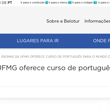
R
DE
PT
Ir para o conteúdo
1
Ir para o menu
2
Ir para o rodapé
3
Ir para o
ES
Sobre a Belotur
Informações
Menu
second
LUGARES PARA IR
ONDE 
 IDIOMAS DA UFMG OFERECE CURSO DE PORTUGUÊS PARA O MUNDO 
UFMG oferece curso de portugu