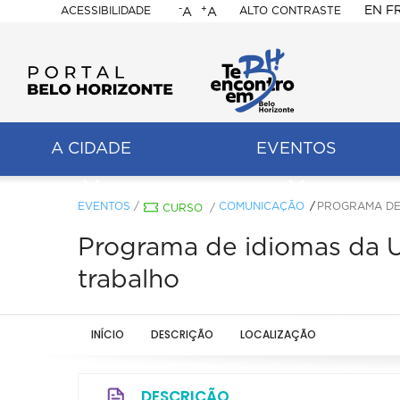
-
+
EN
F
ACESSIBILIDADE
ALTO CONTRASTE
A
A
PORTAL
BELO
HORIZONTE
A CIDADE
EVENTOS
ação
pal
EVENTOS
/
COMUNICAÇÃO
PROGRAMA DE
CURSO
/
Programa de idiomas da 
trabalho
INÍCIO
DESCRIÇÃO
LOCALIZAÇÃO
DESCRIÇÃO